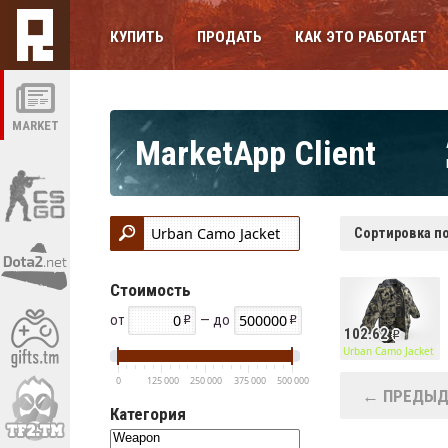
КУПИТЬ
ПРОДАТЬ
КАК ЭТО РАБОТАЕТ
MARKET
MarketApp Client
Сортировка по
Стоимость
от
— до
102.62
Urban Camo Jacket
0
125 000
250 000
375 000
500 000
← ПРЕДЫД
Категория