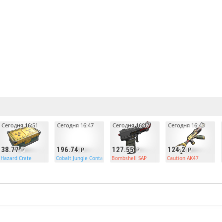
е
Сегодня 16:51
Сегодня 16:47
Сегодня 16:47
Сегодня 16:43
38.77
196.74
127.55
124.2
Hazard Crate
Cobalt Jungle Container SMD
Bombshell SAP
Caution AK47