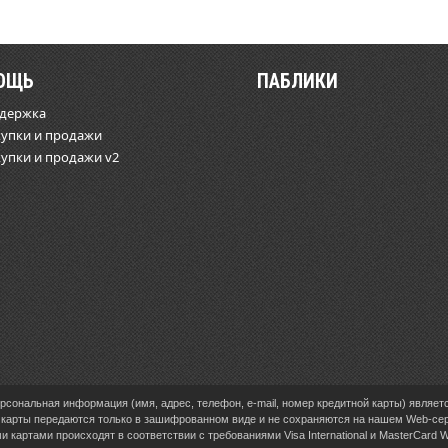
ОЩЬ
ПАБЛИКИ
ддержка
купки и продажи
купки и продажи v2
сональная информация (имя, адрес, телефон, e-mail, номер кредитной карты) являет
карты передаются только в зашифрованном виде и не сохраняются на нашем Web-се
 картами происходят в соответствии с требованиями Visa International и MasterCard 