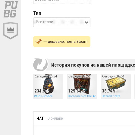
Тип
Все герои
— дешевле, чем в Steam
История покупок на нашей площадк
Сегодня 16:54
Сегодня 16:51
Сегодня 16:51
234.9
125.64
38.77
Wild Furnace
Horsemen of the Apocalypse Door
Hazard Crate
ЧАТ
0
онлайн