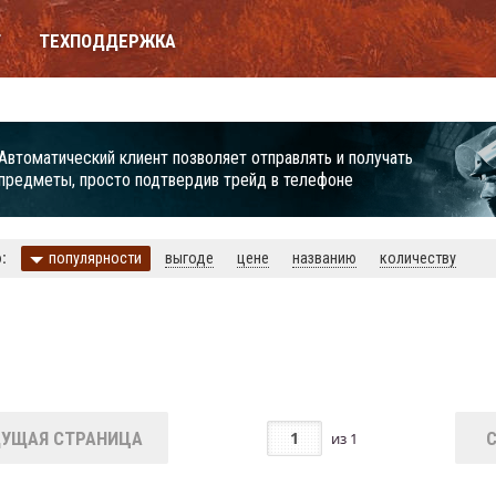
Т
ТЕХПОДДЕРЖКА
Автоматический клиент позволяет отправлять и получать
предметы, просто подтвердив трейд в телефоне
:
популярности
выгоде
цене
названию
количеству
УЩАЯ СТРАНИЦА
из
1