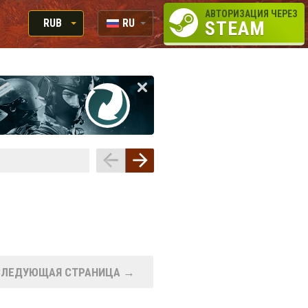
АВТОРИЗАЦИЯ ЧЕРЕЗ
RUB
RU
STEAM
RUB
EN
USD
EUR
СЛЕДУЮЩАЯ СТРАНИЦА →