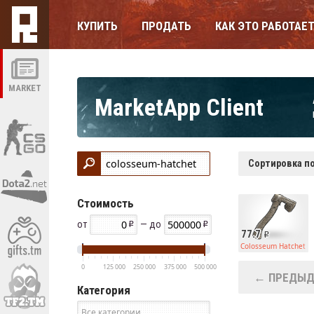
КУПИТЬ
ПРОДАТЬ
КАК ЭТО РАБОТАЕ
MARKET
MarketApp Client
Сортировка по
Стоимость
от
— до
77.7
Colosseum Hatchet
0
125 000
250 000
375 000
500 000
← ПРЕДЫД
Категория