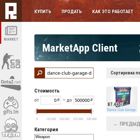
КУПИТЬ
ПРОДАТЬ
КАК ЭТО РАБОТАЕТ
MARKET
MarketApp Client
Сортировка по
Стоимость
от
— до
87.46
Dance Club Garage D
0
125 000
250 000
375 000
500 000
← ПРЕДЫД
Категория