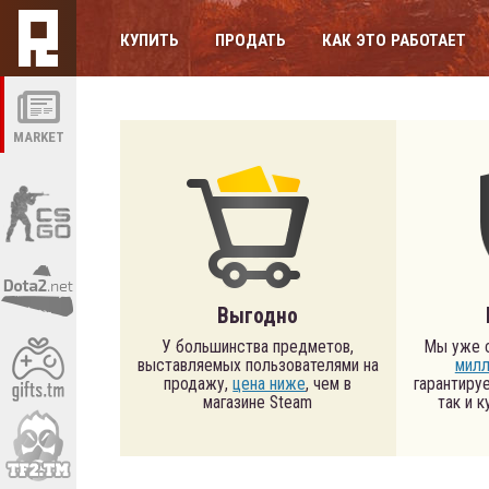
КУПИТЬ
ПРОДАТЬ
КАК ЭТО РАБОТАЕТ
MARKET
Выгодно
У большинства предметов,
Мы уже 
выставляемых пользователями на
милл
продажу,
цена ниже
, чем в
гарантируе
магазине Steam
так и 