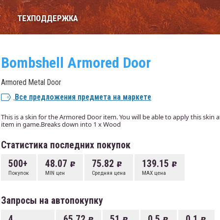
Т
ТЕХПОДДЕРЖКА
Bombshell Armored Door
Armored Metal Door
Все предложения предмета на маркете
This is a skin for the Armored Door item. You will be able to apply this skin 
item in game.Breaks down into 1 x Wood
Статистика последних покупок
500+
48.07
75.82
139.15
Покупок
MIN цен
Средняя цена
MAX цена
Запросы на автопокупку
4
65.72
51
0.5
0.1