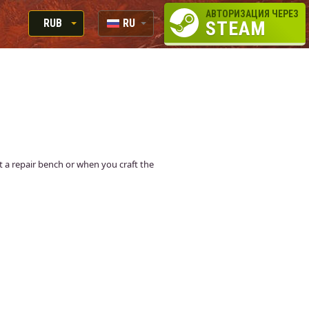
АВТОРИЗАЦИЯ ЧЕРЕЗ
RUB
RU
STEAM
RUB
EN
USD
EUR
at a repair bench or when you craft the