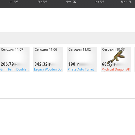
Jul '25
Sep '25
Nov '25
Jan '26
Mar '26
е
Сегодня 11:07
Сегодня 11:06
Сегодня 11:02
Сегодня 10:57
206.79
342.32
190
68.59
khammer
Grim Farm Double Door
Legacy Wooden Double Door
Pirate Auto Turret
Mythical Dragon AR