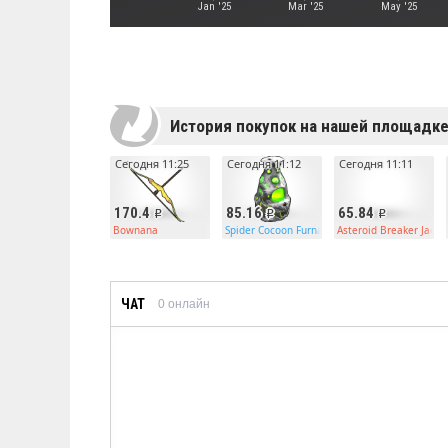
Jan '25
Mar '25
May '25
История покупок на нашей площадк
Сегодня 11:25
Сегодня 11:12
Сегодня 11:11
170.4
85.16
65.84
Bownana
Spider Cocoon Furnace
Asteroid Breaker Jac
ЧАТ
0
онлайн