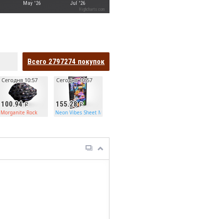
May '26
Jul '26
Highcharts.com
Всего
2797274
покупок
Сегодня 10:57
Сегодня 10:57
100.94
155.28
Morganite Rock
Neon Vibes Sheet Metal Door