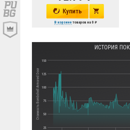
Купить
В корзине
товаров на
0
ИСТОРИЯ ПОК
150
Стоимость Bombshell Armored Door
125
100
75
50
25